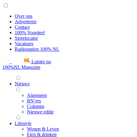
Over ons
Adverteren
Contact
100% Voordeel
Storelocator
Vacatures
Radiostation 100% NL
Luister nu
100%NL Magazine
Nieuws
Algemeen
BN’ers
Columns
Nieuwe editie
Lifestyle
Wonen & Leven
Eten & drinken