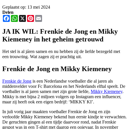
Geplaatst op: 13 mei 2024
Delen
Facebook
WhatsApp
X
Pinterest
Email
JA IK WIL: Frenkie de Jong en Mikky
Kiemeney in het geheim getrouwd
Het stel is al járen samen en nu hebben zij de liefde bezegeld met
een trouwring. Wat zagen zij er prachtig uit.
Frenkie de Jong en Mikky
Kiemeney
Frenkie de Jong
is een Nederlandse voetballer die al jaren als
middenvelder voor Fc Barcelona en het Nederlands elftal speelt. De
voetballer is al jaren samen met zijn grote liefde,
Mikky Kiemeney
.
Mikky is met bijna 2 miljoen volgers op Instagram een influencer,
maar zij heeft ook een eigen bedrijf: ‘MIKKY KI’.
In juli vorig jaar maakten voetballer Frenkie de Jong en zijn
verloofde Mikky Kiemeney bekend hun eerste kindje te verwachten.
De geruchten gingen al een tijdje daarvoor rond, nadat Frenkie
gespot was in een T-shirt met daarop een ooievaar. In november