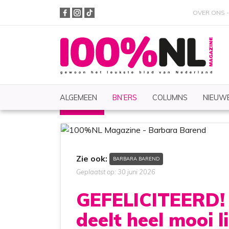
OVER ONS
ALGEMEEN
BN’ERS
COLUMNS
NIEUWE
BN'ERS
Nieuws
Zoeken
Zie ook:
BARBARA BAREND
Geplaatst op: 30 juni 2026
GEFELICITEERD!
deelt heel mooi 