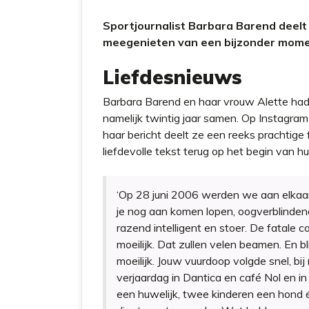
Sportjournalist Barbara Barend deelt 
meegenieten van een bijzonder mome
Liefdesnieuws
Barbara Barend en haar vrouw Alette hadde
namelijk twintig jaar samen. Op Instagram s
haar bericht deelt ze een reeks prachtige f
liefdevolle tekst terug op het begin van hun
‘Op 28 juni 2006 werden we aan elkaar
je nog aan komen lopen, oogverblindend
razend intelligent en stoer. De fatale 
moeilijk. Dat zullen velen beamen. En b
moeilijk. Jouw vuurdoop volgde snel, bi
verjaardag in Dantica en café Nol en in
een huwelijk, twee kinderen een hond 