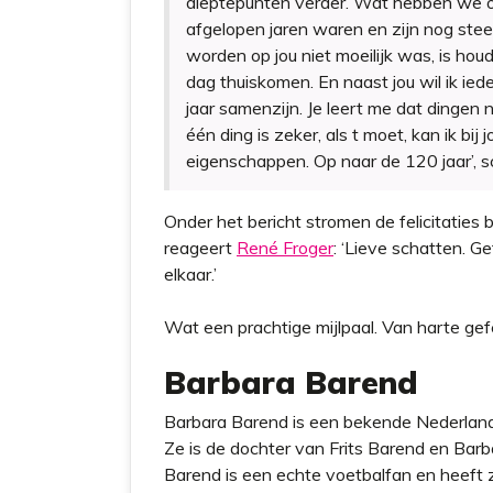
dieptepunten verder. Wat hebben we 
afgelopen jaren waren en zijn nog steeds
worden op jou niet moeilijk was, is houde
dag thuiskomen. En naast jou wil ik iede
jaar samenzijn. Je leert me dat dingen n
één ding is zeker, als t moet, kan ik bij
eigenschappen. Op naar de 120 jaar’, sc
Onder het bericht stromen de felicitaties
reageert
René Froger
: ‘Lieve schatten. Ge
elkaar.’
Wat een prachtige mijlpaal. Van harte gef
Barbara Barend
Barbara Barend is een bekende Nederlands
Ze is de dochter van Frits Barend en Barb
Barend is een echte voetbalfan en heeft 