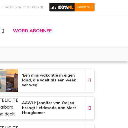
S
RADIOSTATION 100% NL
Luister nu
WORD ABONNEE
‘Een mini-vakantie in eigen
land, die voelt als een week
ver weg’
AAWH: Jennifer van Ooijen
brengt liefdesode aan Mart
Hoogkamer