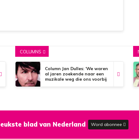
COLUMNS
Column Jan Dulles: ‘We waren
al jaren zoekende naar een
muzikale weg die ons voorbij
de dorpsgrenzen kon
brengen’
eukste blad van Nederland
Word abonnee