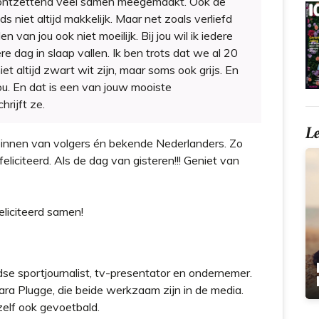
ontzettend veel samen meegemaakt. Ook de
 niet altijd makkelijk. Maar net zoals verliefd
n van jou ook niet moeilijk. Bij jou wil ik iedere
re dag in slaap vallen. Ik ben trots dat we al 20
iet altijd zwart wit zijn, maar soms ook grijs. En
 jou. En dat is een van jouw mooiste
hrijft ze.
L
 binnen van volgers én bekende Nederlanders. Zo
feliciteerd. Als de dag van gisteren!!! Geniet van
eliciteerd samen!
e sportjournalist, tv-presentator en ondernemer.
ara Plugge, die beide werkzaam zijn in de media.
zelf ook gevoetbald.