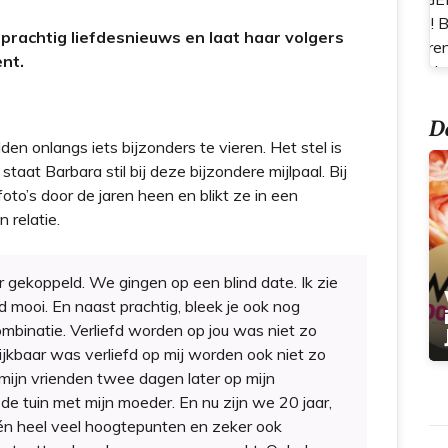
t
prachtig liefdesnieuws en laat haar volgers
nt.
Do
n onlangs iets bijzonders te vieren. Het stel is
taat Barbara stil bij deze bijzondere mijlpaal. Bij
oto’s door de jaren heen en blikt ze in een
 relatie.
 gekoppeld. We gingen op een blind date. Ik zie
 mooi. En naast prachtig, bleek je ook nog
combinatie. Verliefd worden op jou was niet zo
lijkbaar was verliefd op mij worden ook niet zo
j mijn vrienden twee dagen later op mijn
 de tuin met mijn moeder. En nu zijn we 20 jaar,
én heel veel hoogtepunten en zeker ook