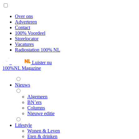
Over ons
Adverteren
Contact
100% Voordeel
Storelocator
Vacatures
Radiostation 100% NL
Luister nu
100%NL Magazine
Nieuws
Algemeen
BN’ers
Columns
Nieuwe editie
Lifestyle
Wonen & Leven
Eten & drinken