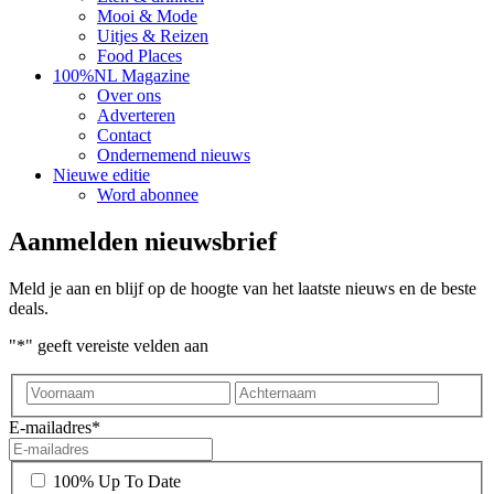
Mooi & Mode
Uitjes & Reizen
Food Places
100%NL Magazine
Over ons
Adverteren
Contact
Ondernemend nieuws
Nieuwe editie
Word abonnee
Aanmelden nieuwsbrief
Meld je aan en blijf op de hoogte van het laatste nieuws en de beste
deals.
"
*
" geeft vereiste velden aan
Voornaam
Achter
E-mailadres
*
*
100% Up To Date