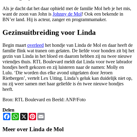
Als je dacht dat het daar ophield met de familie Mol heb je het mis,
want de zoon van John is
Johnny de Mol
! Ook een bekende in
BN’er land. Hij is acteur, zanger en programmamaker.
Gezinsuitbreiding voor Linda
Begin maart
overleed
het hondje van Linda de Mol en daar heeft de
familie flink wat tranen om gelaten. De liefde voor honden zit bij het
gezin van Linda in het bloed en daarom hebben zij nu twee nieuwe
vriendjes thuis. RTL Boulevard meldt dat Linda voor twee labrador
hondjes heeft gekozen en zij luisteren naar de namen: Molly en
Lulu. ‘Die worden dus elke avond uitgelaten door Jeroen
Rietbergen’, vertelt Lex Uiting. Linda’s geluk kan duidelijk niet op,
nu zij weer samen met haar geliefde is én twee nieuwe hondjes
heeft.
Bron: RTL Boulevard en Beeld: ANP/Foto
Delen
Facebook
WhatsApp
X
Pinterest
Email
Meer over Linda de Mol