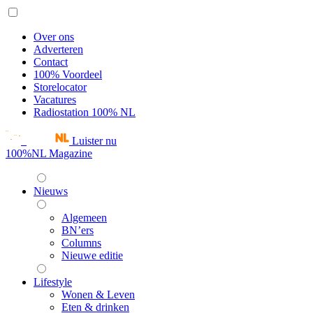
Over ons
Adverteren
Contact
100% Voordeel
Storelocator
Vacatures
Radiostation 100% NL
Luister nu
100%NL Magazine
Nieuws
Algemeen
BN’ers
Columns
Nieuwe editie
Lifestyle
Wonen & Leven
Eten & drinken