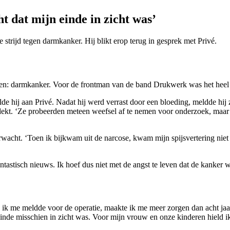
t dat mijn einde in zicht was’
strijd tegen darmkanker. Hij blikt erop terug in gesprek met Privé.
 horen: darmkanker. Voor de frontman van de band Drukwerk was het hee
e hij aan Privé. Nadat hij werd verrast door een bloeding, meldde hij zi
kt. ‘Ze probeerden meteen weefsel af te nemen voor onderzoek, maar d
rwacht. ‘Toen ik bijkwam uit de narcose, kwam mijn spijsvertering niet
tastisch nieuws. Ik hoef dus niet met de angst te leven dat de kanker we
n ik me meldde voor de operatie, maakte ik me meer zorgen dan acht jaar
n einde misschien in zicht was. Voor mijn vrouw en onze kinderen hield i