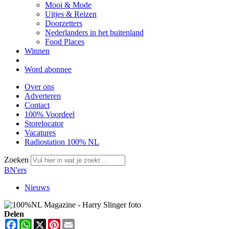
Mooi & Mode
Uitjes & Reizen
Doorzetters
Nederlanders in het buitenland
Food Places
Winnen
Word abonnee
Over ons
Adverteren
Contact
100% Voordeel
Storelocator
Vacatures
Radiostation 100% NL
Zoeken
BN'ers
Nieuws
Delen
Facebook
WhatsApp
X
Pinterest
Email