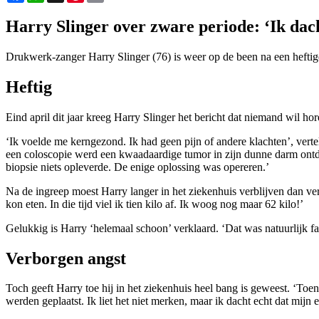
Harry Slinger over zware periode: ‘Ik dach
Drukwerk-zanger Harry Slinger (76) is weer op de been na een heftige 
Heftig
Eind april dit jaar kreeg Harry Slinger het bericht dat niemand wil
‘Ik voelde me kerngezond. Ik had geen pijn of andere klachten’, verteld
een coloscopie werd een kwaadaardige tumor in zijn dunne darm ontde
biopsie niets opleverde. De enige oplossing was opereren.’
Na de ingreep moest Harry langer in het ziekenhuis verblijven dan ve
kon eten. In die tijd viel ik tien kilo af. Ik woog nog maar 62 kilo!’
Gelukkig is Harry ‘helemaal schoon’ verklaard. ‘Dat was natuurlijk fan
Verborgen angst
Toch geeft Harry toe hij in het ziekenhuis heel bang is geweest. ‘Toe
werden geplaatst. Ik liet het niet merken, maar ik dacht echt dat mij