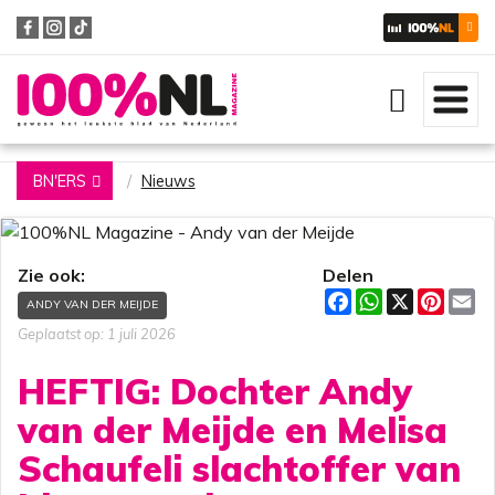
Zoeken
BN'ERS
Nieuws
Zie ook:
Delen
F
W
X
P
E
ANDY VAN DER MEIJDE
a
h
i
m
c
a
n
a
Geplaatst op: 1 juli 2026
e
t
t
i
b
s
e
l
HEFTIG: Dochter Andy
o
A
r
o
p
e
van der Meijde en Melisa
k
p
s
t
Schaufeli slachtoffer van