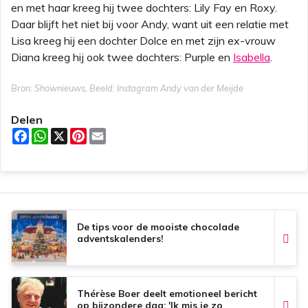
en met haar kreeg hij twee dochters: Lily Fay en Roxy.
Daar blijft het niet bij voor Andy, want uit een relatie met
Lisa kreeg hij een dochter Dolce en met zijn ex-vrouw
Diana kreeg hij ook twee dochters: Purple en
Isabella
.
Bron: Shownieuws, Beeld: Instagram Andy van der Meijde
Delen
F
W
X
P
E
a
h
i
m
c
a
n
a
e
t
t
i
b
s
e
l
o
A
r
o
p
e
k
p
s
t
De tips voor de mooiste chocolade
adventskalenders!
Thérèse Boer deelt emotioneel bericht
op bijzondere dag: 'Ik mis je zo