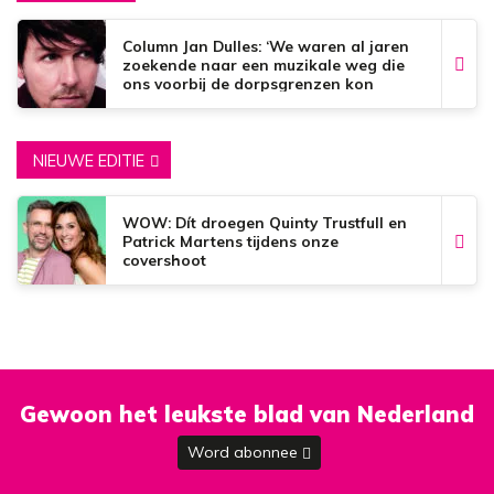
Column Jan Dulles: ‘We waren al jaren
zoekende naar een muzikale weg die
ons voorbij de dorpsgrenzen kon
brengen’
NIEUWE EDITIE
WOW: Dít droegen Quinty Trustfull en
Patrick Martens tijdens onze
covershoot
Gewoon het leukste blad van Nederland
Word abonnee