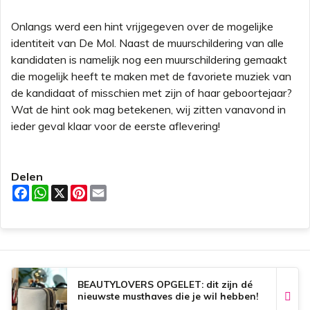
Onlangs werd een hint vrijgegeven over de mogelijke
identiteit van De Mol. Naast de muurschildering van alle
kandidaten is namelijk nog een muurschildering gemaakt
die mogelijk heeft te maken met de favoriete muziek van
de kandidaat of misschien met zijn of haar geboortejaar?
Wat de hint ook mag betekenen, wij zitten vanavond in
ieder geval klaar voor de eerste aflevering!
Delen
F
W
X
P
E
a
h
i
m
c
a
n
a
e
t
t
i
b
s
e
l
o
A
r
o
p
e
k
p
s
t
BEAUTYLOVERS OPGELET: dit zijn dé
nieuwste musthaves die je wil hebben!