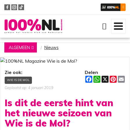
Zoeken
ALGEMEEN
Nieuws
Zie ook:
Delen
F
W
X
P
E
WIE IS DE MOL
a
h
i
m
c
a
n
a
Geplaatst op: 4 januari 2019
e
t
t
i
b
s
e
l
Is dit de eerste hint van
o
A
r
o
p
e
het nieuwe seizoen van
k
p
s
t
Wie is de Mol?