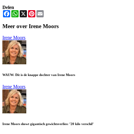
Delen
Facebook
WhatsApp
X
Pinterest
Email
Meer over Irene Moors
Irene Moors
WAUW: Dít is de knappe dochter van Irene Moors
Irene Moors
Irene Moors showt gigantisch gewichtsverlies: ’20 kilo verschil’