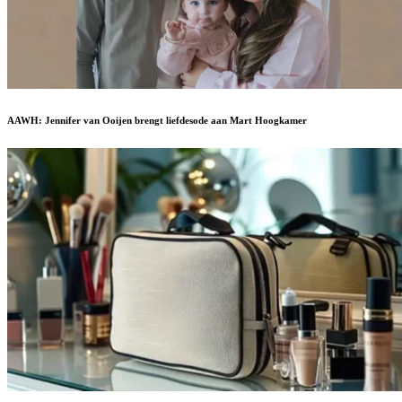
AAWH: Jennifer van Ooijen brengt liefdesode aan Mart Hoogkamer