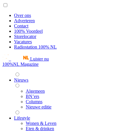
Over ons
Adverteren
Contact
100% Voordeel
Storelocator
Vacatures
Radiostation 100% NL
Luister nu
100%NL Magazine
Nieuws
Algemeen
BN’ers
Columns
Nieuwe editie
Lifestyle
Wonen & Leven
Eten & drinken