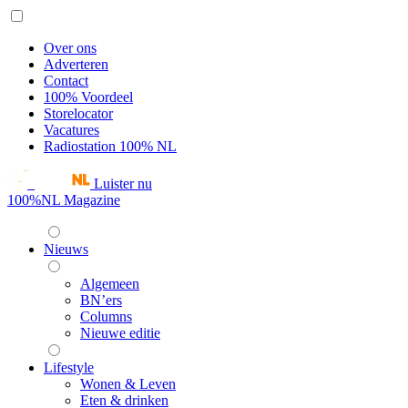
Over ons
Adverteren
Contact
100% Voordeel
Storelocator
Vacatures
Radiostation 100% NL
Luister nu
100%NL Magazine
Nieuws
Algemeen
BN’ers
Columns
Nieuwe editie
Lifestyle
Wonen & Leven
Eten & drinken