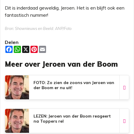
Dit is inderdaad geweldig, Jeroen. Het is en blijft ook een
fantastisch nummer!
Bron: Shownieuws en Beeld: ANP/Foto
Delen
F
W
X
P
E
a
h
i
m
c
a
n
a
Meer over Jeroen van der Boom
e
t
t
i
b
s
e
l
o
A
r
o
p
e
k
p
s
FOTO: Zo zien de zoons van Jeroen van
t
der Boom er nu uit!
LEZEN: Jeroen van der Boom reageert
na Toppers rel