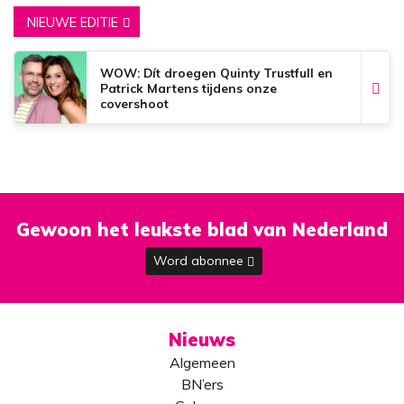
NIEUWE EDITIE
WOW: Dít droegen Quinty Trustfull en
Patrick Martens tijdens onze
covershoot
Gewoon het leukste blad van Nederland
Word abonnee
Nieuws
Algemeen
BN’ers