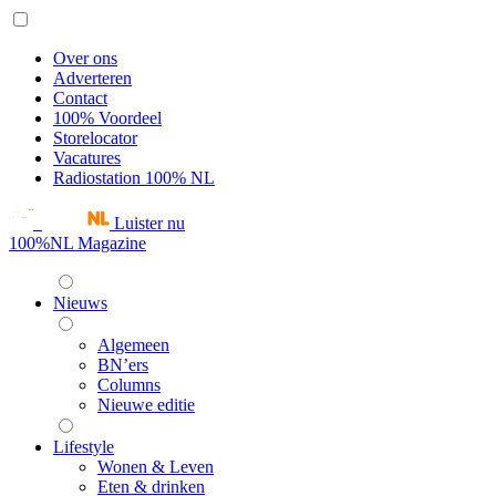
Over ons
Adverteren
Contact
100% Voordeel
Storelocator
Vacatures
Radiostation 100% NL
Luister nu
100%NL Magazine
Nieuws
Algemeen
BN’ers
Columns
Nieuwe editie
Lifestyle
Wonen & Leven
Eten & drinken