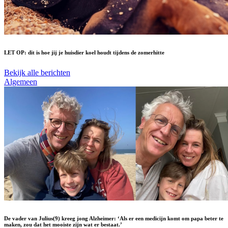
LET OP: dit is hoe jij je huisdier koel houdt tijdens de zomerhitte
Bekijk alle berichten
Algemeen
De vader van Julius(9) kreeg jong Alzheimer: ‘Als er een medicijn komt om papa beter te
maken, zou dat het mooiste zijn wat er bestaat.’