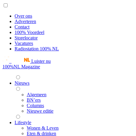
Over ons
Adverteren
Contact
100% Voordeel
Storelocator
Vacatures
Radiostation 100% NL
Luister nu
100%NL Magazine
Nieuws
Algemeen
BN’ers
Columns
Nieuwe editie
Lifestyle
Wonen & Leven
Eten & drinken