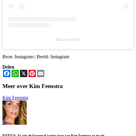
Naar bericht
Bron: Instagram | Beeld: Instagram
Delen
Facebook
WhatsApp
X
Pinterest
Email
Meer over Kim Feenstra
Kim Feenstra
FOTO’S: Zo ziet de knappe 4-jarige zoon van Kim Feenstra er nu uit