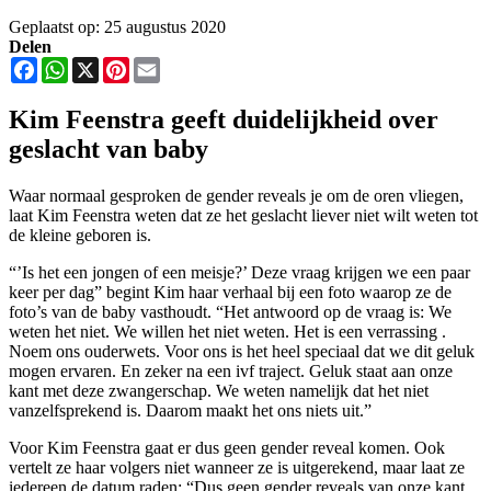
Geplaatst op: 25 augustus 2020
Delen
Facebook
WhatsApp
X
Pinterest
Email
Kim Feenstra geeft duidelijkheid over
geslacht van baby
Waar normaal gesproken de gender reveals je om de oren vliegen,
laat Kim Feenstra weten dat ze het geslacht liever niet wilt weten tot
de kleine geboren is.
“’Is het een jongen of een meisje?’ Deze vraag krijgen we een paar
keer per dag” begint Kim haar verhaal bij een foto waarop ze de
foto’s van de baby vasthoudt. “Het antwoord op de vraag is: We
weten het niet. We willen het niet weten. Het is een verrassing .
Noem ons ouderwets. Voor ons is het heel speciaal dat we dit geluk
mogen ervaren. En zeker na een ivf traject. Geluk staat aan onze
kant met deze zwangerschap. We weten namelijk dat het niet
vanzelfsprekend is. Daarom maakt het ons niets uit.”
Voor Kim Feenstra gaat er dus geen gender reveal komen. Ook
vertelt ze haar volgers niet wanneer ze is uitgerekend, maar laat ze
iedereen de datum raden: “Dus geen gender reveals van onze kant.