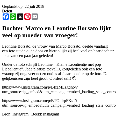
Geplaatst op: 22 juli 2018
Delen
Facebook
WhatsApp
X
Pinterest
Email
Dochter Marco en Leontine Borsato lijkt
veel op moeder van vroeger!
Leontine Borsato, de vrouw van Marco Borsato, deelde vandaag
een foto uit de oude doos en hierop lijkt zij heel veel op haar dochter
Jada van een paar jaar geleden!
Onder de foto schrijft Leontine: “Kleine Leontientje met pop
Liebelientje”. Jada plaatste toevallig kortgeleden ook een foto
waarop zij ongeveer net zo oud is als haar moeder op de foto. De
gelijkenissen zijn heel groot. Oordeel zelf! 🙂
https://www.instagram.com/p/BlcaMLzgqho/?
utm_source=ig_embed&utm_campaign=embed_loading_state_contro
https://www.instagram.com/p/BTOnirpFKsJ/?
utm_source=ig_embed&utm_campaign=embed_loading_state_contro
Bron: Instagram | Beeld: Instagram