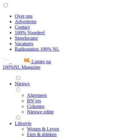
Over ons
Adverteren
Contact
100% Voordeel
Storelocator
Vacatures
Radiostation 100% NL
Luister nu
100%NL Magazine
Nieuws
Algemeen
BN’ers
Columns
Nieuwe editie
Lifestyle
Wonen & Leven
Eten & drinken