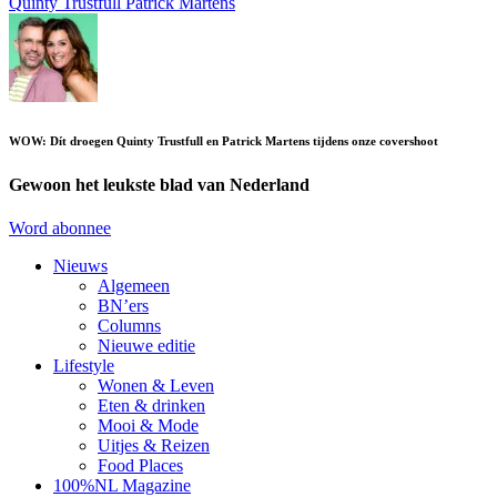
Quinty Trustfull
Patrick Martens
WOW: Dít droegen Quinty Trustfull en Patrick Martens tijdens onze covershoot
Gewoon het leukste blad van Nederland
Word abonnee
Nieuws
Algemeen
BN’ers
Columns
Nieuwe editie
Lifestyle
Wonen & Leven
Eten & drinken
Mooi & Mode
Uitjes & Reizen
Food Places
100%NL Magazine