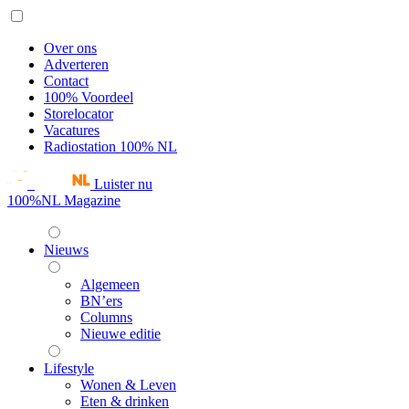
Over ons
Adverteren
Contact
100% Voordeel
Storelocator
Vacatures
Radiostation 100% NL
Luister nu
100%NL Magazine
Nieuws
Algemeen
BN’ers
Columns
Nieuwe editie
Lifestyle
Wonen & Leven
Eten & drinken