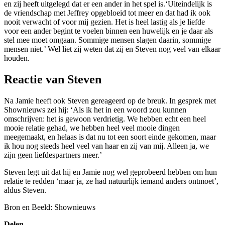
en zij heeft uitgelegd dat er een ander in het spel is.‘Uiteindelijk is
de vriendschap met Jeffrey opgebloeid tot meer en dat had ik ook
nooit verwacht of voor mij gezien. Het is heel lastig als je liefde
voor een ander begint te voelen binnen een huwelijk en je daar als
stel mee moet omgaan. Sommige mensen slagen daarin, sommige
mensen niet.’ Wel liet zij weten dat zij en Steven nog veel van elkaar
houden.
Reactie van Steven
Na Jamie heeft ook Steven gereageerd op de breuk. In gesprek met
Shownieuws zei hij: ‘Als ik het in een woord zou kunnen
omschrijven: het is gewoon verdrietig. We hebben echt een heel
mooie relatie gehad, we hebben heel veel mooie dingen
meegemaakt, en helaas is dat nu tot een soort einde gekomen, maar
ik hou nog steeds heel veel van haar en zij van mij. Alleen ja, we
zijn geen liefdespartners meer.’
Steven legt uit dat hij en Jamie nog wel geprobeerd hebben om hun
relatie te redden ‘maar ja, ze had natuurlijk iemand anders ontmoet’,
aldus Steven.
Bron en Beeld: Shownieuws
Delen