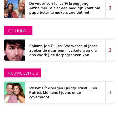
De vader van Julius(9) kreeg jong
Alzheimer: ‘Als er een medicijn komt om
papa beter te maken, zou dat het
mooiste zijn wat er bestaat.’
COLUMNS
Column Jan Dulles: ‘We waren al jaren
zoekende naar een muzikale weg die
ons voorbij de dorpsgrenzen kon
brengen’
NIEUWE EDITIE
WOW: Dít droegen Quinty Trustfull en
Patrick Martens tijdens onze
covershoot