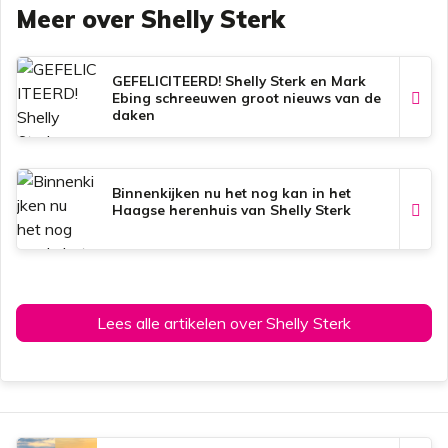
Meer over Shelly Sterk
e
t
t
i
b
s
e
l
o
A
r
o
p
e
k
p
s
GEFELICITEERD! Shelly Sterk en Mark
t
Ebing schreeuwen groot nieuws van de
daken
Binnenkijken nu het nog kan in het
Haagse herenhuis van Shelly Sterk
Lees alle artikelen over Shelly Sterk