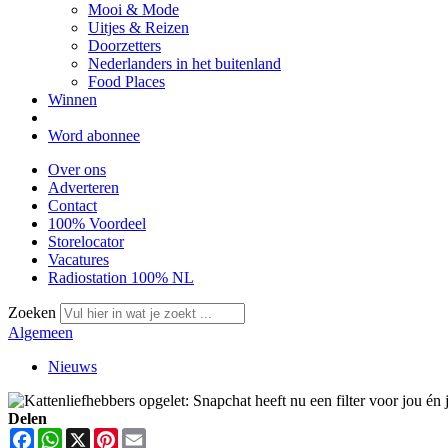
Mooi & Mode
Uitjes & Reizen
Doorzetters
Nederlanders in het buitenland
Food Places
Winnen
Word abonnee
Over ons
Adverteren
Contact
100% Voordeel
Storelocator
Vacatures
Radiostation 100% NL
Zoeken
Algemeen
Nieuws
Delen
Facebook
WhatsApp
X
Pinterest
Email