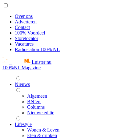
Over ons
Adverteren
Contact
100% Voordeel
Storelocator
Vacatures
Radiostation 100% NL
Luister nu
100%NL Magazine
Nieuws
Algemeen
BN’ers
Columns
Nieuwe editie
Lifestyle
Wonen & Leven
Eten & drinken