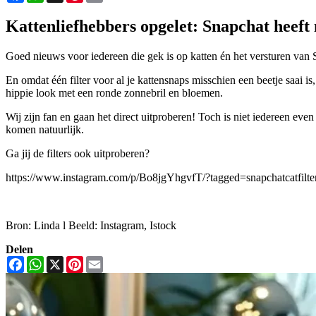
Kattenliefhebbers opgelet: Snapchat heeft n
Goed nieuws voor iedereen die gek is op katten én het versturen van 
En omdat één filter voor al je kattensnaps misschien een beetje saai i
hippie look met een ronde zonnebril en bloemen.
Wij zijn fan en gaan het direct uitproberen! Toch is niet iedereen eve
komen natuurlijk.
Ga jij de filters ook uitproberen?
https://www.instagram.com/p/Bo8jgYhgvfT/?tagged=snapchatcatfilte
Bron: Linda l Beeld: Instagram, Istock
Delen
Facebook
WhatsApp
X
Pinterest
Email