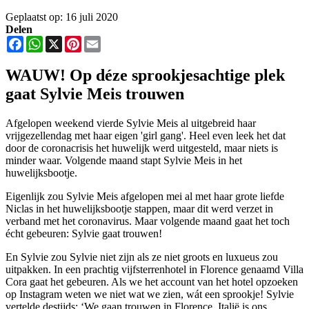
Geplaatst op: 16 juli 2020
Delen
Facebook
WhatsApp
X
Pinterest
Email
WAUW! Op déze sprookjesachtige plek
gaat Sylvie Meis trouwen
Afgelopen weekend vierde Sylvie Meis al uitgebreid haar
vrijgezellendag met haar eigen 'girl gang'. Heel even leek het dat
door de coronacrisis het huwelijk werd uitgesteld, maar niets is
minder waar. Volgende maand stapt Sylvie Meis in het
huwelijksbootje.
Eigenlijk zou Sylvie Meis afgelopen mei al met haar grote liefde
Niclas in het huwelijksbootje stappen, maar dit werd verzet in
verband met het coronavirus. Maar volgende maand gaat het toch
écht gebeuren: Sylvie gaat trouwen!
En Sylvie zou Sylvie niet zijn als ze niet groots en luxueus zou
uitpakken. In een prachtig vijfsterrenhotel in Florence genaamd Villa
Cora gaat het gebeuren. Als we het account van het hotel opzoeken
op Instagram weten we niet wat we zien, wát een sprookje! Sylvie
vertelde destijds: ‘We gaan trouwen in Florence, Italië is ons