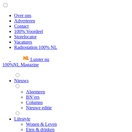
Over ons
Adverteren
Contact
100% Voordeel
Storelocator
Vacatures
Radiostation 100% NL
Luister nu
100%NL Magazine
Nieuws
Algemeen
BN’ers
Columns
Nieuwe editie
Lifestyle
Wonen & Leven
Eten & drinken