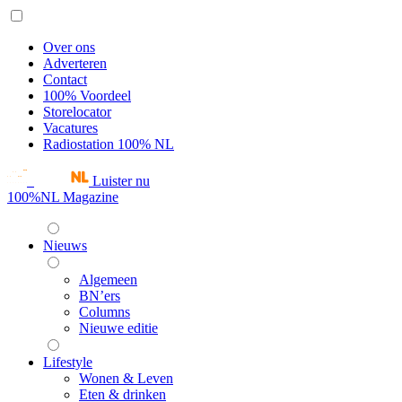
Over ons
Adverteren
Contact
100% Voordeel
Storelocator
Vacatures
Radiostation 100% NL
Luister nu
100%NL Magazine
Nieuws
Algemeen
BN’ers
Columns
Nieuwe editie
Lifestyle
Wonen & Leven
Eten & drinken