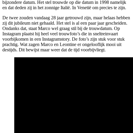
bijzondere datum. Het stel trouwde op die datum in 1998 namelijk
en dat deden zij in het zonnige Italië. In Venetië om precies te zijn.
De twee zouden vandaag 28 jaar getrouwd zijn, maar helaas hebben
zij dit jubileum niet gehaald. Het stel is al een paar jaar gescheiden.
Ondanks dat, staat Marco wel graag stil bij de trouwdatum. Op
Instagram plaatst hij heel veel trouwfoto’s die in sneltreinvaart
voorbijkomen in een Instagramstory. De foto’s zijn stuk voor stuk
prachtig. Wat zagen Marco en Leontine er ongelooflijk mooi uit
destijds. Dit bewijst maar weer dat de tijd voorbijvliegt.