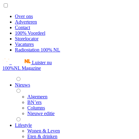
Over ons
Adverteren
Contact
100% Voordeel
Storelocator
Vacatures
Radiostation 100% NL
Luister nu
100%NL Magazine
Nieuws
Algemeen
BN’ers
Columns
Nieuwe editie
Lifestyle
Wonen & Leven
Eten & drinken