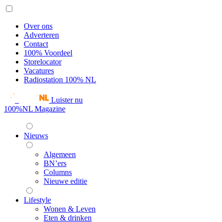
Over ons
Adverteren
Contact
100% Voordeel
Storelocator
Vacatures
Radiostation 100% NL
Luister nu
100%NL Magazine
Nieuws
Algemeen
BN’ers
Columns
Nieuwe editie
Lifestyle
Wonen & Leven
Eten & drinken