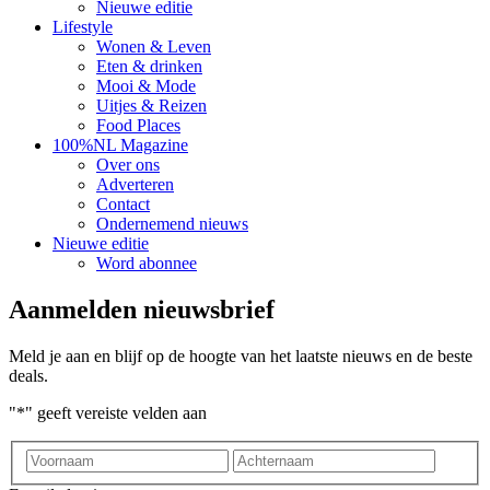
Nieuwe editie
Lifestyle
Wonen & Leven
Eten & drinken
Mooi & Mode
Uitjes & Reizen
Food Places
100%NL Magazine
Over ons
Adverteren
Contact
Ondernemend nieuws
Nieuwe editie
Word abonnee
Aanmelden nieuwsbrief
Meld je aan en blijf op de hoogte van het laatste nieuws en de beste
deals.
"
*
" geeft vereiste velden aan
Voornaam
Achter