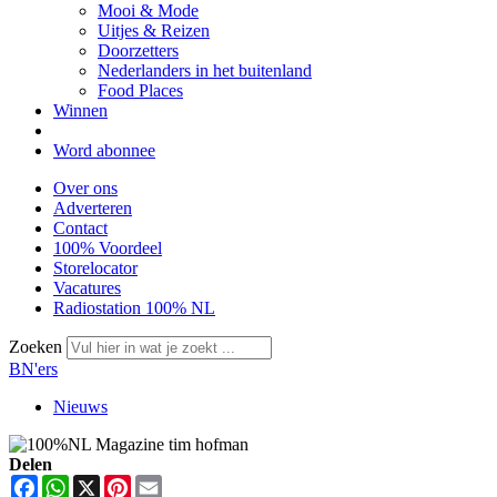
Mooi & Mode
Uitjes & Reizen
Doorzetters
Nederlanders in het buitenland
Food Places
Winnen
Word abonnee
Over ons
Adverteren
Contact
100% Voordeel
Storelocator
Vacatures
Radiostation 100% NL
Zoeken
BN'ers
Nieuws
Delen
Facebook
WhatsApp
X
Pinterest
Email