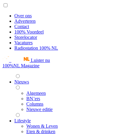
Over ons
Adverteren
Contact
100% Voordeel
Storelocator
Vacatures
Radiostation 100% NL
Luister nu
100%NL Magazine
Nieuws
Algemeen
BN’ers
Columns
Nieuwe editie
Lifestyle
Wonen & Leven
Eten & drinken