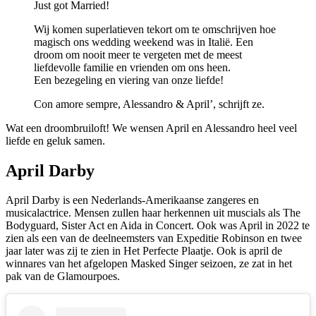
Just got Married!
Wij komen superlatieven tekort om te omschrijven hoe
magisch ons wedding weekend was in Italië. Een
droom om nooit meer te vergeten met de meest
liefdevolle familie en vrienden om ons heen.
Een bezegeling en viering van onze liefde!
Con amore sempre, Alessandro & April’, schrijft ze.
Wat een droombruiloft! We wensen April en Alessandro heel veel
liefde en geluk samen.
April Darby
April Darby is een Nederlands-Amerikaanse zangeres en
musicalactrice. Mensen zullen haar herkennen uit muscials als The
Bodyguard, Sister Act en Aida in Concert. Ook was April in 2022 te
zien als een van de deelneemsters van Expeditie Robinson en twee
jaar later was zij te zien in Het Perfecte Plaatje. Ook is april de
winnares van het afgelopen Masked Singer seizoen, ze zat in het
pak van de Glamourpoes.