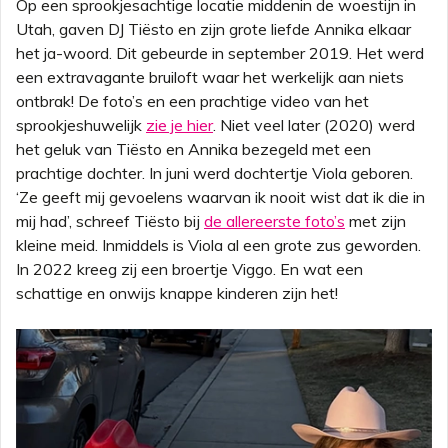
Op een sprookjesachtige locatie middenin de woestijn in
Utah, gaven DJ Tiësto en zijn grote liefde Annika elkaar
het ja-woord. Dit gebeurde in september 2019. Het werd
een extravagante bruiloft waar het werkelijk aan niets
ontbrak! De foto’s en een prachtige video van het
sprookjeshuwelijk
zie je hier
. Niet veel later (2020) werd
het geluk van Tiësto en Annika bezegeld met een
prachtige dochter. In juni werd dochtertje Viola geboren.
‘Ze geeft mij gevoelens waarvan ik nooit wist dat ik die in
mij had’, schreef Tiësto bij
de allereerste foto’s
met zijn
kleine meid. Inmiddels is Viola al een grote zus geworden.
In 2022 kreeg zij een broertje Viggo. En wat een
schattige en onwijs knappe kinderen zijn het!