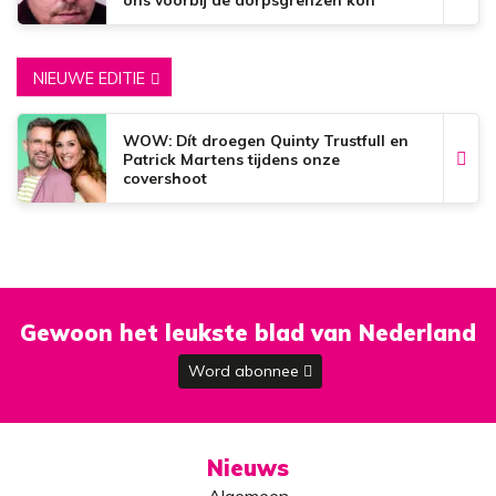
brengen’
NIEUWE EDITIE
WOW: Dít droegen Quinty Trustfull en
Patrick Martens tijdens onze
covershoot
Gewoon het leukste blad van Nederland
Word abonnee
Nieuws
Algemeen