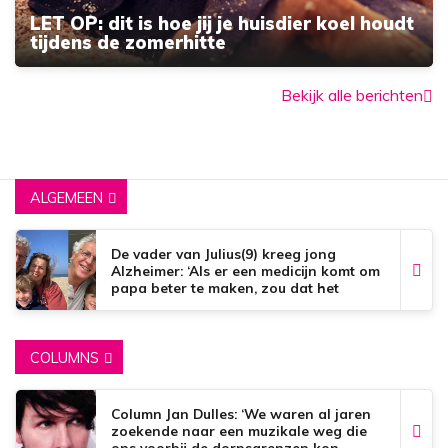
LET OP: dit is hoe jij je huisdier koel houdt
tijdens de zomerhitte
Bekijk alle berichten
ALGEMEEN
De vader van Julius(9) kreeg jong
Alzheimer: ‘Als er een medicijn komt om
papa beter te maken, zou dat het
mooiste zijn wat er bestaat.’
COLUMNS
Column Jan Dulles: ‘We waren al jaren
zoekende naar een muzikale weg die
ons voorbij de dorpsgrenzen kon