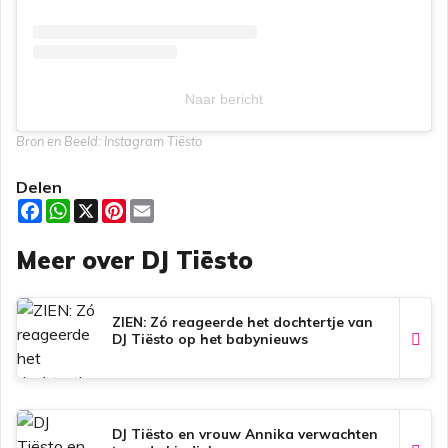
Naar bericht
Bron en Beeld: Instagram Tiësto
Delen
F
W
X
P
E
a
h
i
m
c
a
n
a
Meer over DJ Tiësto
e
t
t
i
b
s
e
l
o
A
r
o
p
e
k
p
s
ZIEN: Zó reageerde het dochtertje van
t
DJ Tiësto op het babynieuws
DJ Tiësto en vrouw Annika verwachten