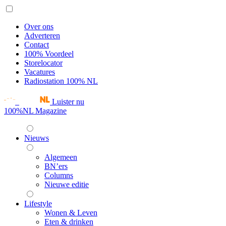
Over ons
Adverteren
Contact
100% Voordeel
Storelocator
Vacatures
Radiostation 100% NL
Luister nu
100%NL Magazine
Nieuws
Algemeen
BN’ers
Columns
Nieuwe editie
Lifestyle
Wonen & Leven
Eten & drinken