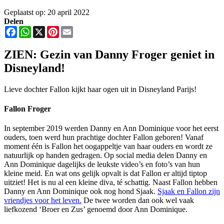
Geplaatst op: 20 april 2022
Delen
Facebook
WhatsApp
X
Pinterest
Email
ZIEN: Gezin van Danny Froger geniet in
Disneyland!
Lieve dochter Fallon kijkt haar ogen uit in Disneyland Parijs!
Fallon Froger
In september 2019 werden Danny en Ann Dominique voor het eerst
ouders, toen werd hun prachtige dochter Fallon geboren! Vanaf
moment één is Fallon het oogappeltje van haar ouders en wordt ze
natuurlijk op handen gedragen. Op social media delen Danny en
Ann Dominique dagelijks de leukste video’s en foto’s van hun
kleine meid. En wat ons gelijk opvalt is dat Fallon er altijd tiptop
uitziet! Het is nu al een kleine diva, té schattig. Naast Fallon hebben
Danny en Ann Dominique ook nog hond Sjaak.
Sjaak en Fallon zijn
vriendjes voor het leven.
De twee worden dan ook wel vaak
liefkozend ‘Broer en Zus’ genoemd door Ann Dominique.