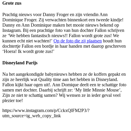
Grote zus
Prachtig nieuws voor Danny Froger en zijn vriendin Ann
Dominique Froger. Zij verwachten binnenkort een tweede kindje!
Danny en Ann Dominique maken het mooie nieuws bekend op
Instagram. Bij een prachtige foto van hun dochter Fallon schrijven
ze ‘We hebben fantastisch nieuws!! Fallon wordt grote zus! We
kunnen echt niet wachten!’
Op de foto die zij plaatsen
houdt hun
dochtertje Fallon een bordje in haar handen met daarop geschreven
‘Hoera! Ik wordt grote zus!’
Disneyland Parijs
Na het aangekondigde babynieuws hebben ze de koffers gepakt en
zijn ze heerlijk wat Quality time aan het hebben in Disneyland.
Fallon kijkt haar ogen uit!. Ann Domique deelt een te schattige foto
samen met dochter. Daarbij schrijft ze: ‘My little Minnie Mouse’,
Zijn ze niet te schattig samen? Wij wensen ze in ieder geval veel
plezier toe!
https://www.instagram.com/p/CckxQlFM2P3/?
utm_source=ig_web_copy_link