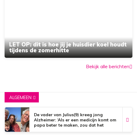
LET OP: dit is hoe jij je huisdier koel houdt
tijdens de zomerhitte
Bekijk alle berichten
ALGEMEEN
De vader van Julius(9) kreeg jong
Alzheimer: ‘Als er een medicijn komt om
papa beter te maken, zou dat het
mooiste zijn wat er bestaat.’