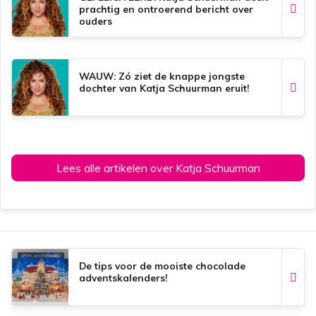
t
prachtig en ontroerend bericht over
ouders
WAUW: Zó ziet de knappe jongste
dochter van Katja Schuurman eruit!
Lees alle artikelen over Katja Schuurman
De tips voor de mooiste chocolade
adventskalenders!