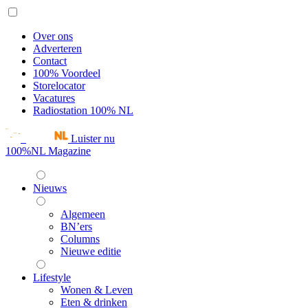
Over ons
Adverteren
Contact
100% Voordeel
Storelocator
Vacatures
Radiostation 100% NL
Luister nu
100%NL Magazine
Nieuws
Algemeen
BN’ers
Columns
Nieuwe editie
Lifestyle
Wonen & Leven
Eten & drinken