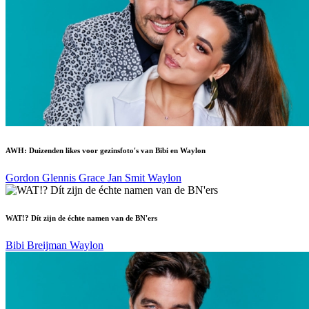
AWH: Duizenden likes voor gezinsfoto's van Bibi en Waylon
Gordon
Glennis Grace
Jan Smit
Waylon
WAT!? Dít zijn de échte namen van de BN'ers
Bibi Breijman
Waylon