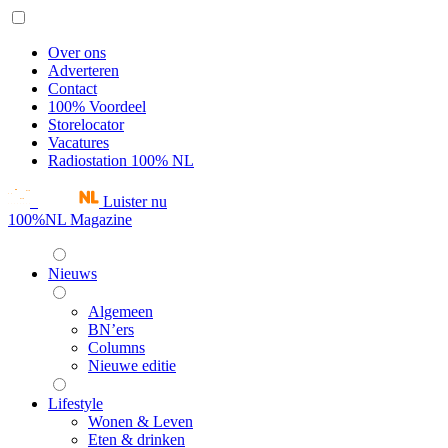
Over ons
Adverteren
Contact
100% Voordeel
Storelocator
Vacatures
Radiostation 100% NL
Luister nu
100%NL Magazine
Nieuws
Algemeen
BN’ers
Columns
Nieuwe editie
Lifestyle
Wonen & Leven
Eten & drinken