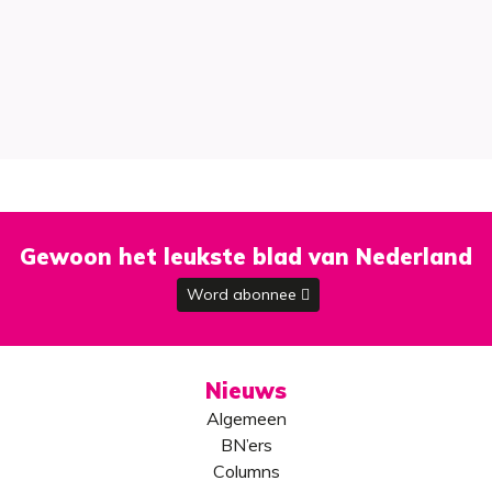
Gewoon het leukste blad van Nederland
Word abonnee
Nieuws
Algemeen
BN’ers
Columns