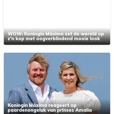
WOW: Koningin Máxima zet de wereld op
z'n kop met oogverblindend mooie look
Koningin Máxima reageert op
paardenongeluk van prinses Amalia