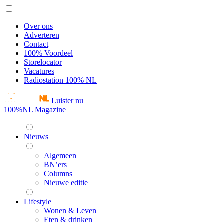
Over ons
Adverteren
Contact
100% Voordeel
Storelocator
Vacatures
Radiostation 100% NL
Luister nu
100%NL Magazine
Nieuws
Algemeen
BN’ers
Columns
Nieuwe editie
Lifestyle
Wonen & Leven
Eten & drinken