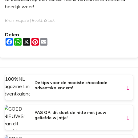
heerlijk weer!
Bron: Esquire | Beeld: iStock
Delen
F
W
X
P
E
a
h
i
m
c
a
n
a
e
t
t
i
b
s
e
l
o
A
r
o
p
e
k
p
s
t
De tips voor de mooiste chocolade
adventskalenders!
PAS OP: dít doet de hitte met jouw
geliefde wijntje!