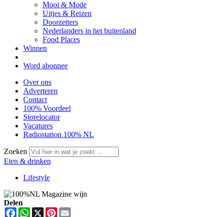
Mooi & Mode
Uitjes & Reizen
Doorzetters
Nederlanders in het buitenland
Food Places
Winnen
Word abonnee
Over ons
Adverteren
Contact
100% Voordeel
Storelocator
Vacatures
Radiostation 100% NL
Zoeken
Eten & drinken
Lifestyle
Delen
Facebook
WhatsApp
X
Pinterest
Email