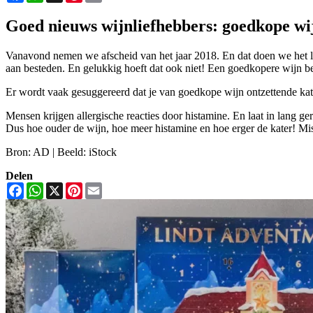
Goed nieuws wijnliefhebbers: goedkope wi
Vanavond nemen we afscheid van het jaar 2018. En dat doen we het li
aan besteden. En gelukkig hoeft dat ook niet! Een goedkopere wijn bet
Er wordt vaak gesuggereerd dat je van goedkope wijn ontzettende katers k
Mensen krijgen allergische reacties door histamine. En laat in lang ge
Dus hoe ouder de wijn, hoe meer histamine en hoe erger de kater! Mis
Bron: AD | Beeld: iStock
Delen
Facebook
WhatsApp
X
Pinterest
Email