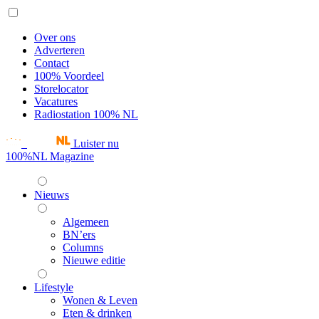
Over ons
Adverteren
Contact
100% Voordeel
Storelocator
Vacatures
Radiostation 100% NL
Luister nu
100%NL Magazine
Nieuws
Algemeen
BN’ers
Columns
Nieuwe editie
Lifestyle
Wonen & Leven
Eten & drinken