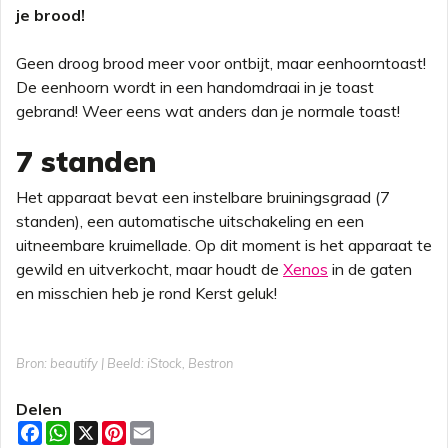
je brood!
Geen droog brood meer voor ontbijt, maar eenhoorntoast!
De eenhoorn wordt in een handomdraai in je toast
gebrand! Weer eens wat anders dan je normale toast!
7 standen
Het apparaat bevat een instelbare bruiningsgraad (7
standen), een automatische uitschakeling en een
uitneembare kruimellade. Op dit moment is het apparaat te
gewild en uitverkocht, maar houdt de
Xenos
in de gaten
en misschien heb je rond Kerst geluk!
Bron: beautify | Beeld: iStock, Bestron
Delen
F
W
X
P
E
a
h
i
m