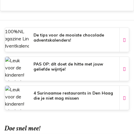
c
a
n
a
e
t
t
i
b
s
e
l
o
A
r
o
p
e
k
p
s
t
De tips voor de mooiste chocolade
adventskalenders!
PAS OP: dít doet de hitte met jouw
geliefde wijntje!
4 Surinaamse restaurants in Den Haag
die je niet mag missen
Doe snel mee!