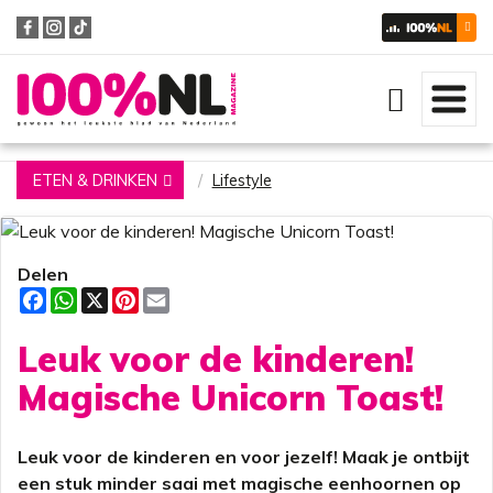
Zoeken
ETEN & DRINKEN
Lifestyle
Delen
F
W
X
P
E
a
h
i
m
c
a
n
a
Leuk voor de kinderen!
e
t
t
i
b
s
e
l
o
A
r
Magische Unicorn Toast!
o
p
e
k
p
s
t
Leuk voor de kinderen en voor jezelf! Maak je ontbijt
een stuk minder saai met magische eenhoornen op