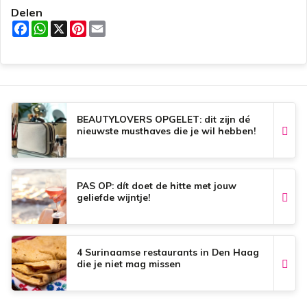
Delen
F
W
X
P
E
a
h
i
m
c
a
n
a
e
t
t
i
b
s
e
l
o
A
r
o
p
e
k
p
s
t
BEAUTYLOVERS OPGELET: dit zijn dé
nieuwste musthaves die je wil hebben!
PAS OP: dít doet de hitte met jouw
geliefde wijntje!
4 Surinaamse restaurants in Den Haag
die je niet mag missen