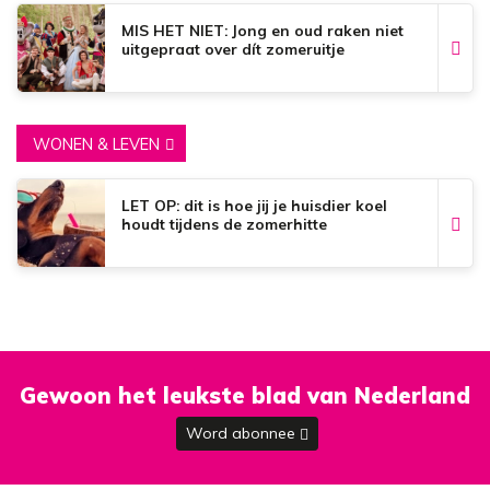
MIS HET NIET: Jong en oud raken niet
uitgepraat over dít zomeruitje
WONEN & LEVEN
LET OP: dit is hoe jij je huisdier koel
houdt tijdens de zomerhitte
Gewoon het leukste blad van Nederland
Word abonnee