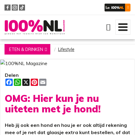
Zoeken
ETEN & DRINKEN
Lifestyle
Delen
F
W
X
P
E
a
h
i
m
c
a
n
a
OMG: Hier kun je nu
e
t
t
i
b
s
e
l
o
A
r
uiteten met je hond!
o
p
e
k
p
s
t
Heb jij ook een hond en hou je er ook altijd rekening
mee of je net dat glaasje extra kunt bestellen, of dat