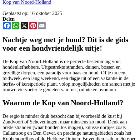
Kop van Noord-Holland
Geplaatst op: 16 oktober 2025
Delen
Facebook
WhatsApp
X
Pinterest
Email
Nachtje weg met je hond? Dit is de gids
voor een hondvriendelijk uitje!
De Kop van Noord-Holland is de perfecte bestemming voor
hondenliefhebbers. Uitgestrekte stranden, duinen, bossen en
gezellige dorpen, een paradijs voor baas en hond. Of je nu een
midweek, een lang weekend, een dagje uit of een vakantie in de
herfst- of kerstperiode plant, volop mogelijkheden om samen met je
trouwe viervoeter te genieten van rust, ruimte en avontuur.
Waarom de Kop van Noord-Holland?
De regio is minder druk bezocht dan bijvoorbeeld de kust bij
Zandvoort of Scheveningen, maar minstens zo mooi. Denk aan
brede stranden (waar honden los mogen), knusse dorpjes zoals
Callantsoog en Den Oever, en prachtige natuurgebieden zoals het
Robbenoordbos of de Helderse Duinen. Bovendien is de regio goed