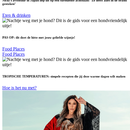
Nicki’s avontuur in Japan liep uit op een turbulente achtbaan: ‘Ze heeft alles in de brand
gestoken’
Eten & drinken
PAS OP: dít doet de hitte met jouw geliefde wijntje!
Food Places
Food Places
TROPISCHE TEMPERATUREN: simpele recepten die jij deze warme dagen wilt maken
Hoe is het nu met?