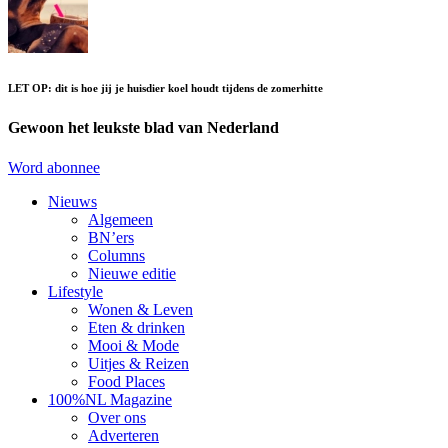
LET OP: dit is hoe jij je huisdier koel houdt tijdens de zomerhitte
Gewoon het leukste blad van Nederland
Word abonnee
Nieuws
Algemeen
BN’ers
Columns
Nieuwe editie
Lifestyle
Wonen & Leven
Eten & drinken
Mooi & Mode
Uitjes & Reizen
Food Places
100%NL Magazine
Over ons
Adverteren