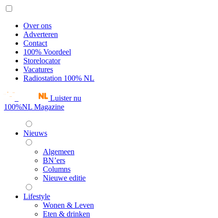
Over ons
Adverteren
Contact
100% Voordeel
Storelocator
Vacatures
Radiostation 100% NL
Luister nu
100%NL Magazine
Nieuws
Algemeen
BN’ers
Columns
Nieuwe editie
Lifestyle
Wonen & Leven
Eten & drinken