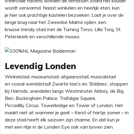
sfeervolle havens worden de terrassen zodra het kouder
wordt verwarmd. Naast winkelen en heerlijk eten, kun
je hier ook prachtige kastelen bezoeken. Laat je over de
lange brug naar het Zweedse Malmö rijden, een
knusse trendy stad met de Turning Torso, Lilla Torg, St.
Peterskerk en verschillende musea.
Levendig Londen
Winkelstad, museumstad, uitgaansstad, musicalstad
en vooral wereldstad! Zwarte taxi’s en ‘Bobbies’, shoppen
bij Harrods, wandelen langs Westminster Abbey, de Big
Ben, Buckingham Palace, Trafalgar Square,
Piccadilly Circus, Towerbridge en Tower of London. Het
maakt niet uit wanneer je gaat – Kerst of hartje zomer – in
deze stad heeft elk seizoen zijn charme. En dat kun je
met een ritje in de Londen Eye ook van boven zien.