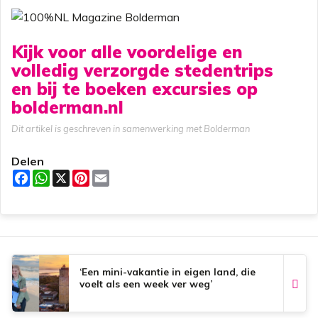
Kijk voor alle voordelige en
volledig verzorgde stedentrips
en bij te boeken excursies op
bolderman.nl
Dit artikel is geschreven in samenwerking met Bolderman
Delen
F
W
X
P
E
a
h
i
m
c
a
n
a
e
t
t
i
b
s
e
l
o
A
r
o
p
e
k
p
s
t
‘Een mini-vakantie in eigen land, die
voelt als een week ver weg’