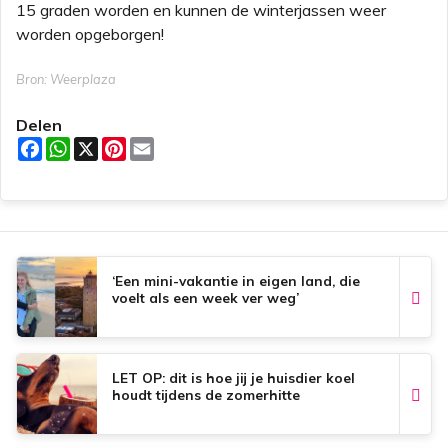
15 graden worden en kunnen de winterjassen weer
worden opgeborgen!
Bron: Weerplaza
Delen
F
W
X
P
E
a
h
i
m
c
a
n
a
e
t
t
i
b
s
e
l
o
A
r
o
p
e
k
p
s
t
‘Een mini-vakantie in eigen land, die
voelt als een week ver weg’
LET OP: dit is hoe jij je huisdier koel
houdt tijdens de zomerhitte