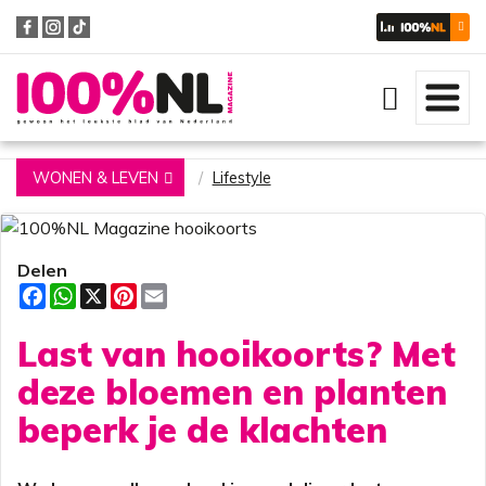
Zoeken
WONEN & LEVEN
Lifestyle
Delen
F
W
X
P
E
a
h
i
m
c
a
n
a
Last van hooikoorts? Met
e
t
t
i
b
s
e
l
o
A
r
deze bloemen en planten
o
p
e
k
p
s
beperk je de klachten
t