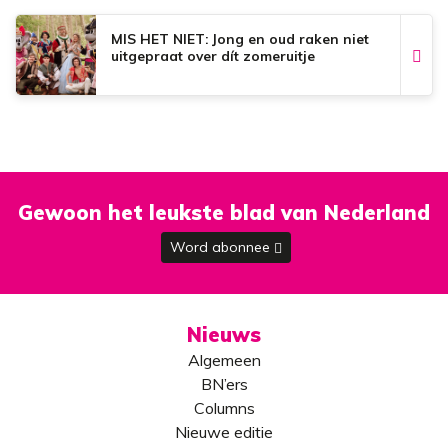
MIS HET NIET: Jong en oud raken niet
uitgepraat over dít zomeruitje
Gewoon het leukste blad van Nederland
Word abonnee
Nieuws
Algemeen
BN’ers
Columns
Nieuwe editie