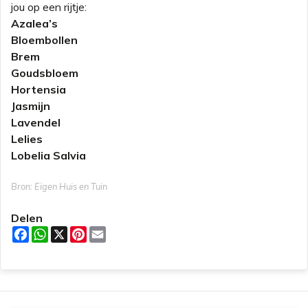
jou op een rijtje:
Azalea’s
Bloembollen
Brem
Goudsbloem
Hortensia
Jasmijn
Lavendel
Lelies
Lobelia Salvia
Bron: Eigen Huis en Tuin
Delen
F
W
X
P
E
a
h
i
m
c
a
n
a
e
t
t
i
b
s
e
l
o
A
r
o
p
e