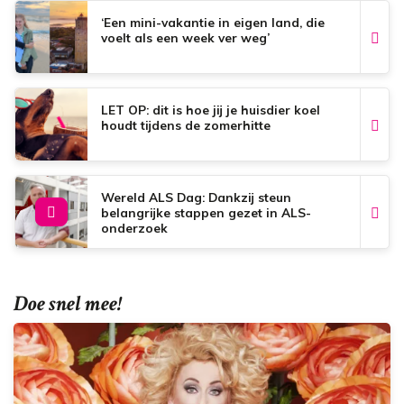
k
p
s
t
‘Een mini-vakantie in eigen land, die
voelt als een week ver weg’
LET OP: dit is hoe jij je huisdier koel
houdt tijdens de zomerhitte
Wereld ALS Dag: Dankzij steun
belangrijke stappen gezet in ALS-
onderzoek
Doe snel mee!