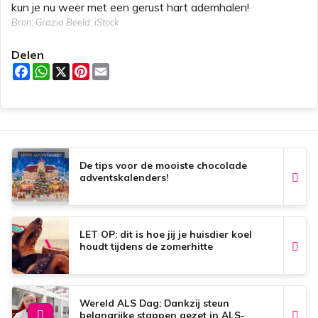
kun je nu weer met een gerust hart ademhalen!
Bron: Grazia Beeld: iStock
Delen
F
W
X
P
E
a
h
i
m
c
a
n
a
e
t
t
i
b
s
e
l
o
A
r
o
p
e
k
p
s
t
De tips voor de mooiste chocolade
adventskalenders!
LET OP: dit is hoe jij je huisdier koel
houdt tijdens de zomerhitte
Wereld ALS Dag: Dankzij steun
belangrijke stappen gezet in ALS-