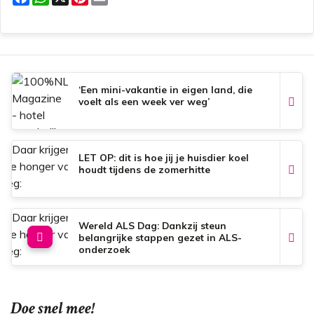
a
h
i
m
c
a
n
a
e
t
t
i
b
s
e
l
o
A
r
o
p
e
k
p
s
t
‘Een mini-vakantie in eigen land, die
voelt als een week ver weg’
LET OP: dit is hoe jij je huisdier koel
houdt tijdens de zomerhitte
Wereld ALS Dag: Dankzij steun
belangrijke stappen gezet in ALS-
onderzoek
Doe snel mee!