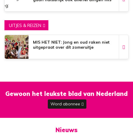
UITJES & REIZEN
MIS HET NIET: Jong en oud raken niet
uitgepraat over dít zomeruitje
Gewoon het leukste blad van Nederland
Word abonnee
Nieuws