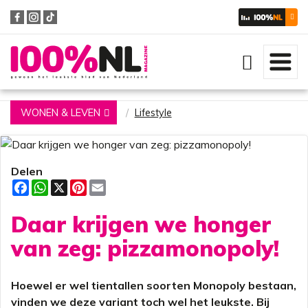
Zoeken
WONEN & LEVEN
Lifestyle
Delen
F
W
X
P
E
a
h
i
m
c
a
n
a
Daar krijgen we honger
e
t
t
i
b
s
e
l
o
A
r
van zeg: pizzamonopoly!
o
p
e
k
p
s
t
Hoewel er wel tientallen soorten Monopoly bestaan,
vinden we deze variant toch wel het leukste. Bij