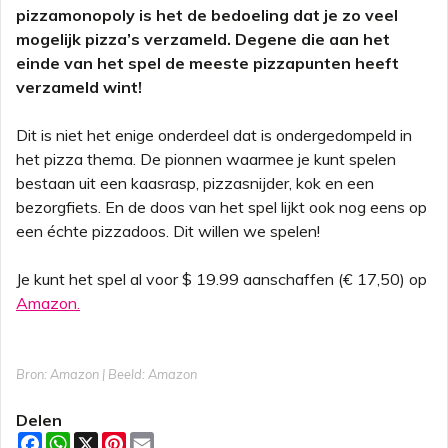
pizzamonopoly is het de bedoeling dat je zo veel
mogelijk pizza’s verzameld. Degene die aan het
einde van het spel de meeste pizzapunten heeft
verzameld wint!
Dit is niet het enige onderdeel dat is ondergedompeld in
het pizza thema. De pionnen waarmee je kunt spelen
bestaan uit een kaasrasp, pizzasnijder, kok en een
bezorgfiets. En de doos van het spel lijkt ook nog eens op
een échte pizzadoos. Dit willen we spelen!
Je kunt het spel al voor $ 19.99 aanschaffen (€ 17,50) op
Amazon.
Bron: Amazon | Beeld: Amazon
Delen
F
W
X
P
E