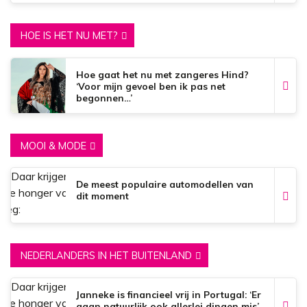
HOE IS HET NU MET?
Hoe gaat het nu met zangeres Hind?
‘Voor mijn gevoel ben ik pas net
begonnen…’
MOOI & MODE
De meest populaire automodellen van
dit moment
NEDERLANDERS IN HET BUITENLAND
Janneke is financieel vrij in Portugal: ‘Er
gaan natuurlijk ook allerlei dingen mis’