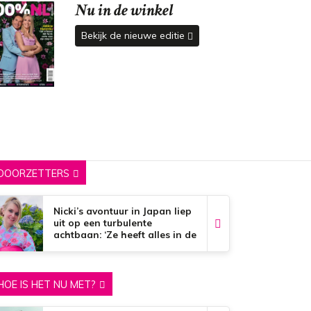
Nu in de winkel
Bekijk de nieuwe editie
DOORZETTERS
Nicki’s avontuur in Japan liep
uit op een turbulente
achtbaan: ‘Ze heeft alles in de
brand gestoken’
HOE IS HET NU MET?