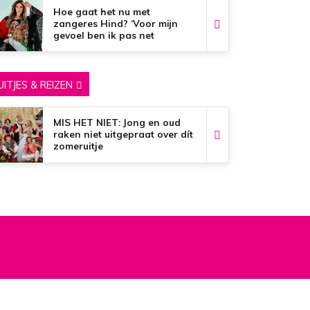
Hoe gaat het nu met
zangeres Hind? ‘Voor mijn
gevoel ben ik pas net
begonnen…’
UITJES & REIZEN
MIS HET NIET: Jong en oud
raken niet uitgepraat over dít
zomeruitje