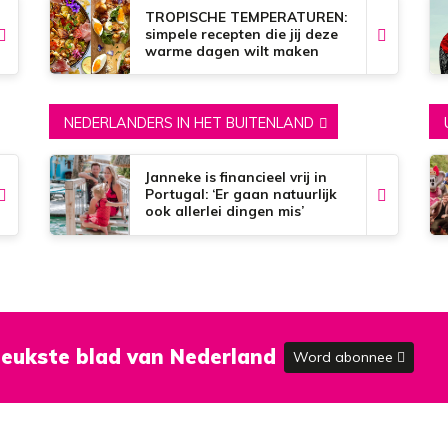
TROPISCHE TEMPERATUREN:
simpele recepten die jij deze
warme dagen wilt maken
NEDERLANDERS IN HET BUITENLAND
Janneke is financieel vrij in
Portugal: ‘Er gaan natuurlijk
ook allerlei dingen mis’
eukste blad van Nederland
Word abonnee