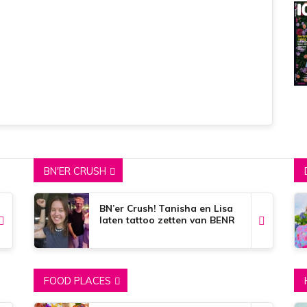
BN'ER CRUSH
BN’er Crush! Tanisha en Lisa
laten tattoo zetten van BENR
FOOD PLACES