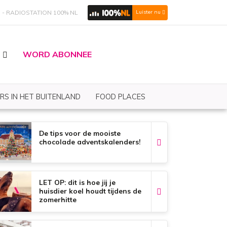
S
RADIOSTATION 100% NL
Luister nu
WORD ABONNEE
RS IN HET BUITENLAND
FOOD PLACES
De tips voor de mooiste
chocolade adventskalenders!
LET OP: dit is hoe jij je
huisdier koel houdt tijdens de
zomerhitte