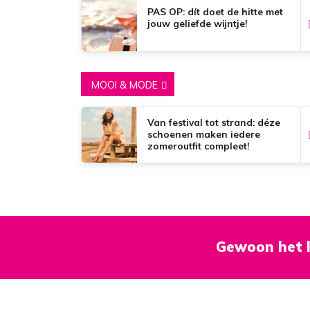
PAS OP: dít doet de hitte met
jouw geliefde wijntje!
MOOI & MODE
Van festival tot strand: déze
schoenen maken iedere
zomeroutfit compleet!
Gewoon het l