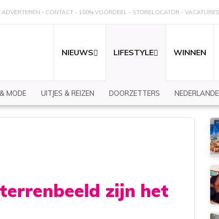
ADVERTEREN
CONTACT
100% VOORDEEL
STORELOCATOR
VACATURE
NIEUWS
LIFESTYLE
WINNEN
 & MODE
UITJES & REIZEN
DOORZETTERS
NEDERLANDE
terrenbeeld zijn het