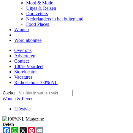
Mooi & Mode
Uitjes & Reizen
Doorzetters
Nederlanders in het buitenland
Food Places
Winnen
Word abonnee
Over ons
Adverteren
Contact
100% Voordeel
Storelocator
Vacatures
Radiostation 100% NL
Zoeken
Wonen & Leven
Lifestyle
Delen
Facebook
WhatsApp
X
Pinterest
Email