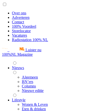
Over ons
Adverteren
Contact
100% Voordeel
Storelocator
Vacatures
Radiostation 100% NL
Luister nu
100%NL Magazine
Nieuws
Algemeen
BN’ers
Columns
Nieuwe editie
Lifestyle
Wonen & Leven
Eten & drinken