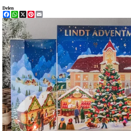
Delen
Facebook
WhatsApp
X
Pinterest
Email