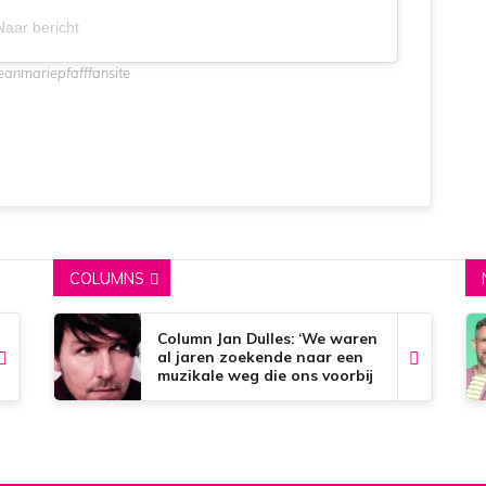
Naar bericht
jeanmariepfafffansite
COLUMNS
Column Jan Dulles: ‘We waren
al jaren zoekende naar een
muzikale weg die ons voorbij
de dorpsgrenzen kon
brengen’