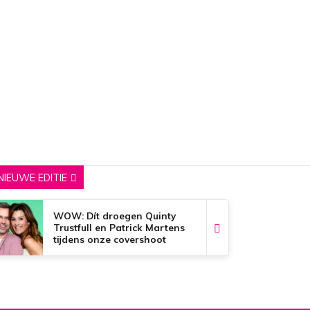
NIEUWE EDITIE
WOW: Dít droegen Quinty
Trustfull en Patrick Martens
tijdens onze covershoot