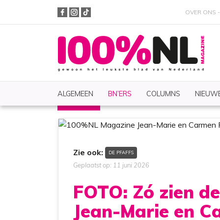
OVER ONS
ALGEMEEN
BN’ERS
COLUMNS
NIEUWE
BN'ERS
Nieuws
Zoeken
Zie ook:
DE PFAFFS
Geplaatst op: 11 juni 2026
FOTO: Zó zien de
Jean-Marie en C