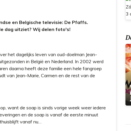
t
dse en Belgische televisie: De Pfaffs.
 dag uitziet? Wij delen foto's!
Do
ver het dagelijks leven van oud-doelman Jean-
 uitgezonden in België en Nederland. In 2002 werd
aren daarna heeft deze familie een hele fangroep
dt van Jean-Marie, Carmen en de rest van de
 op, want de soap is sinds vorige week weer iedere
leveringen en de soap is vanaf de eerste minuut
huisblijft vanaf nu…