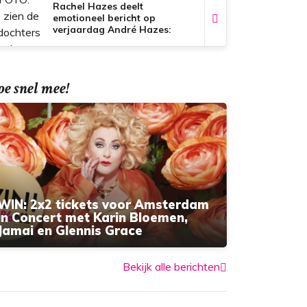
Rachel Hazes deelt
emotioneel bericht op
verjaardag André Hazes:
'Voor altijd in mijn hart'
e snel mee!
WIN: 2x2 tickets voor Amsterdam
in Concert met Karin Bloemen,
Jamai en Glennis Grace
Bekijk alle berichten