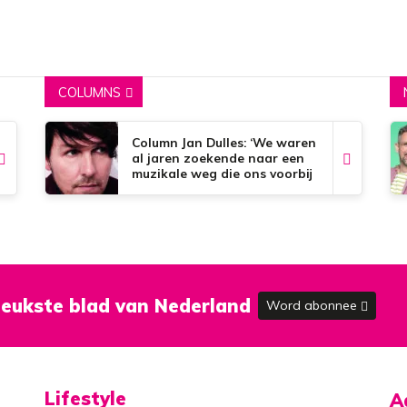
COLUMNS
Column Jan Dulles: ‘We waren
al jaren zoekende naar een
muzikale weg die ons voorbij
de dorpsgrenzen kon
brengen’
eukste blad van Nederland
Word abonnee
Lifestyle
A