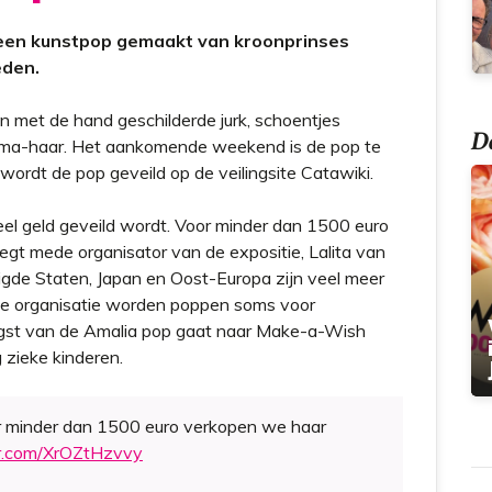
t
 een kunstpop gemaakt van kroonprinses
eden.
n met de hand geschilderde jurk, schoentjes
Do
ama-haar. Het aankomende weekend is de pop te
 wordt de pop geveild op de veilingsite Catawiki.
el geld geveild wordt. Voor minder dan 1500 euro
egt mede organisator van de expositie, Lalita van
gde Staten, Japan en Oost-Europa zijn veel meer
de organisatie worden poppen soms voor
ngst van de Amalia pop gaat naar Make-a-Wish
 zieke kinderen.
r minder dan 1500 euro verkopen we haar
er.com/XrOZtHzvvy