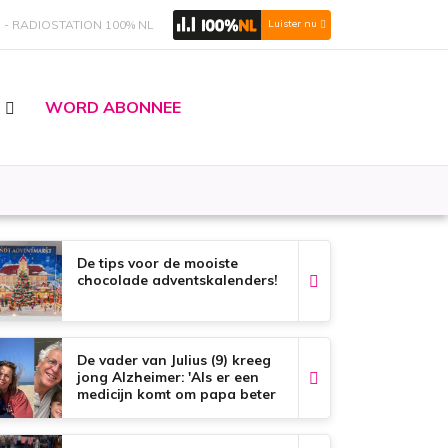
S
RADIOSTATION 100% NL
Luister nu
WORD ABONNEE
De tips voor de mooiste
chocolade adventskalenders!
De vader van Julius (9) kreeg
jong Alzheimer: 'Als er een
medicijn komt om papa beter
te maken, zou dat het mooiste
zijn wat er bestaat.'