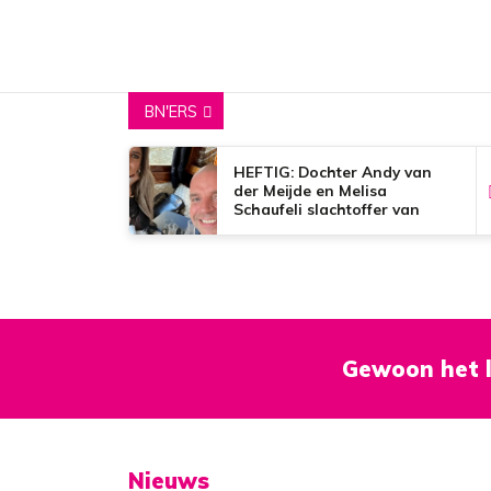
BN'ERS
HEFTIG: Dochter Andy van
der Meijde en Melisa
Schaufeli slachtoffer van
bizar nepnieuws
Gewoon het l
Nieuws