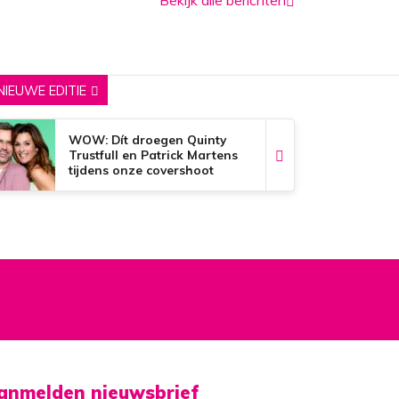
NIEUWE EDITIE
WOW: Dít droegen Quinty
Trustfull en Patrick Martens
tijdens onze covershoot
anmelden nieuwsbrief