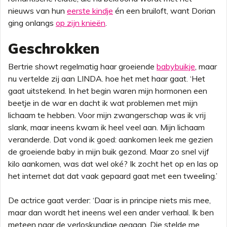
nieuws van hun
eerste kindje
én een bruiloft, want Dorian
ging onlangs
op zijn knieën
.
Geschrokken
Bertrie showt regelmatig haar groeiende
babybuikje
, maar
nu vertelde zij aan LINDA. hoe het met haar gaat. ‘
Het
gaat uitstekend. In het begin waren mijn hormonen een
beetje in de war en dacht ik wat problemen met mijn
lichaam te hebben. Voor mijn zwangerschap was ik vrij
slank, maar ineens kwam ik heel veel aan. Mijn lichaam
veranderde. Dat vond ik goed: aankomen leek me gezien
de groeiende baby in mijn buik gezond. Maar zo snel vijf
kilo aankomen, was dat wel oké? Ik zocht het op en las op
het internet dat dat vaak gepaard gaat met een tweeling.’
De actrice gaat verder: ‘Daar is in principe niets mis mee,
maar dan wordt het ineens wel een ander verhaal. Ik ben
meteen naar de verloskundige gegaan. Die stelde me