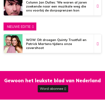
Column Jan Dulles: ‘We waren al jaren
zoekende naar een muzikale weg die
ons voorbij de dorpsgrenzen kon
brengen’
NIEUWE EDITIE
WOW: Dít droegen Quinty Trustfull en
Patrick Martens tijdens onze
covershoot
Gewoon het leukste blad van Nederland
Word abonnee