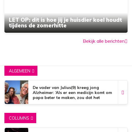
LET OP: dit is hoe jij je huisdier koel houdt
tijdens de zomerhitte
Bekijk alle berichten
ALGEMEEN
De vader van Julius(9) kreeg jong
Alzheimer: ‘Als er een medicijn komt om
papa beter te maken, zou dat het
mooiste zijn wat er bestaat.’
COLUMNS