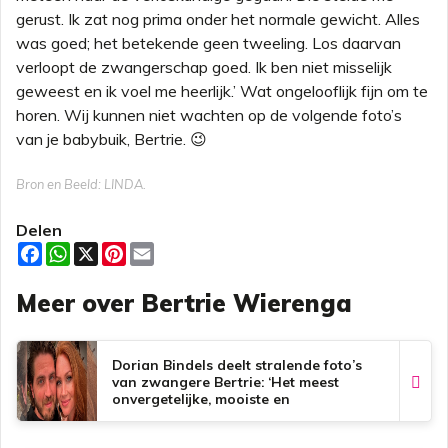
gerust. Ik zat nog prima onder het normale gewicht. Alles
was goed; het betekende geen tweeling. Los daarvan
verloopt de zwangerschap goed. Ik ben niet misselijk
geweest en ik voel me heerlijk.’ Wat ongelooflijk fijn om te
horen. Wij kunnen niet wachten op de volgende foto’s
van je babybuik, Bertrie. 😉
Bron en Beeld: LINDA.
Delen
F
W
X
P
E
a
h
i
m
c
a
n
a
Meer over Bertrie Wierenga
e
t
t
i
b
s
e
l
o
A
r
o
p
e
k
p
s
Dorian Bindels deelt stralende foto’s
t
van zwangere Bertrie: ‘Het meest
onvergetelijke, mooiste en
spannendste…’