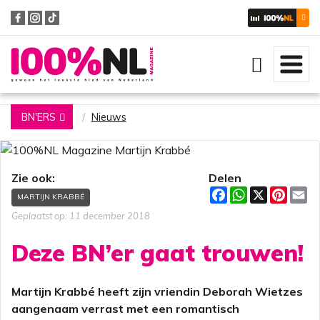
Zoeken
BN'ERS
Nieuws
Zie ook:
Delen
F
W
X
P
E
MARTIJN KRABBÉ
a
h
i
m
c
a
n
a
Geplaatst op: 11 december 2018
e
t
t
i
b
s
e
l
Deze BN’er gaat trouwen!
o
A
r
o
p
e
k
p
s
t
Martijn Krabbé heeft zijn vriendin Deborah Wietzes
aangenaam verrast met een romantisch