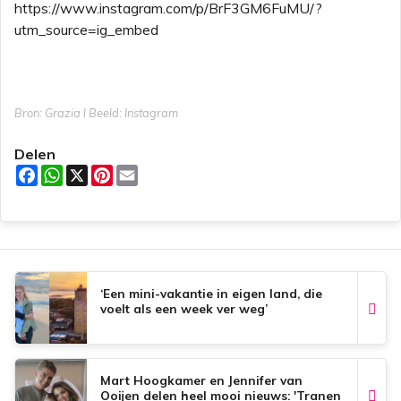
https://www.instagram.com/p/BrF3GM6FuMU/?
utm_source=ig_embed
Bron: Grazia l Beeld: Instagram
Delen
F
W
X
P
E
a
h
i
m
c
a
n
a
e
t
t
i
b
s
e
l
o
A
r
o
p
e
k
p
s
t
‘Een mini-vakantie in eigen land, die
voelt als een week ver weg’
Mart Hoogkamer en Jennifer van
Ooijen delen heel mooi nieuws: 'Tranen