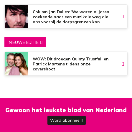
Column Jan Dulles: ‘We waren al jaren
zoekende naar een muzikale weg die
ons voorbij de dorpsgrenzen kon
brengen’
NIEUWE EDITIE
WOW: Dít droegen Quinty Trustfull en
Patrick Martens tijdens onze
covershoot
Gewoon het leukste blad van Nederland
Word abonnee