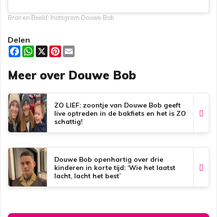
Bron en Beeld: Instagram Douwe Bob
Delen
F
W
X
P
E
a
h
i
m
c
a
n
a
Meer over Douwe Bob
e
t
t
i
b
s
e
l
o
A
r
o
p
e
k
p
s
ZO LIEF: zoontje van Douwe Bob geeft
t
live optreden in de bakfiets en het is ZO
schattig!
Douwe Bob openhartig over drie
kinderen in korte tijd: ‘Wie het laatst
lacht, lacht het best’