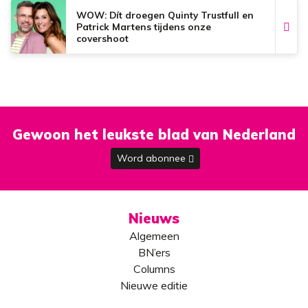
WOW: Dít droegen Quinty Trustfull en
Patrick Martens tijdens onze
covershoot
Gewoon het leukste blad van Nederland
Word abonnee
Nieuws
Algemeen
BN’ers
Columns
Nieuwe editie