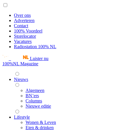
Over ons
Adverteren
Contact
100% Voordeel
Storelocator
Vacatures
Radiostation 100% NL
Luister nu
100%NL Magazine
Nieuws
Algemeen
BN’ers
Columns
Nieuwe editie
Lifestyle
Wonen & Leven
Eten & drinken