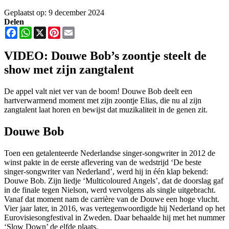
Geplaatst op: 9 december 2024
Delen
Facebook
WhatsApp
X
Pinterest
Email
VIDEO: Douwe Bob’s zoontje steelt de
show met zijn zangtalent
De appel valt niet ver van de boom! Douwe Bob deelt een
hartverwarmend moment met zijn zoontje Elias, die nu al zijn
zangtalent laat horen en bewijst dat muzikaliteit in de genen zit.
Douwe Bob
Toen een getalenteerde Nederlandse singer-songwriter in 2012 de
winst pakte in de eerste aflevering van de wedstrijd ‘De beste
singer-songwriter van Nederland’, werd hij in één klap bekend:
Douwe Bob. Zijn liedje ‘Multicoloured Angels’, dat de doorslag gaf
in de finale tegen Nielson, werd vervolgens als single uitgebracht.
Vanaf dat moment nam de carrière van de Douwe een hoge vlucht.
Vier jaar later, in 2016, was vertegenwoordigde hij Nederland op het
Eurovisiesongfestival in Zweden. Daar behaalde hij met het nummer
‘Slow Down’ de elfde plaats.