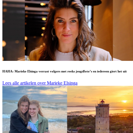
HAHA: Marieke Elsinga verrast volgers met reeks jeugdfoto’s en iedereen giert het uit
Lees alle artikelen over Marieke Elsinga