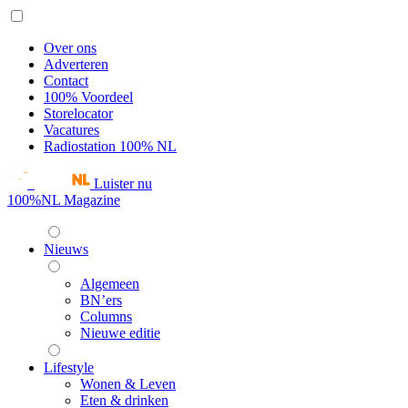
Over ons
Adverteren
Contact
100% Voordeel
Storelocator
Vacatures
Radiostation 100% NL
Luister nu
100%NL Magazine
Nieuws
Algemeen
BN’ers
Columns
Nieuwe editie
Lifestyle
Wonen & Leven
Eten & drinken