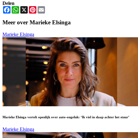
Delen
Facebook
WhatsApp
X
Pinterest
Email
Meer over Marieke Elsinga
Marieke Elsinga
Marieke Elsinga vertelt openlijk over auto-ongeluk: ‘Ik viel in slaap achter het stuur’
Marieke Elsinga