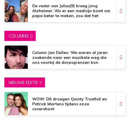
De vader van Julius(9) kreeg jong
Alzheimer: ‘Als er een medicijn komt om
papa beter te maken, zou dat het
mooiste zijn wat er bestaat.’
COLUMNS
Column Jan Dulles: ‘We waren al jaren
zoekende naar een muzikale weg die
ons voorbij de dorpsgrenzen kon
brengen’
NIEUWE EDITIE
WOW: Dít droegen Quinty Trustfull en
Patrick Martens tijdens onze
covershoot