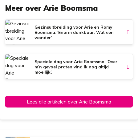
c
a
n
a
Meer over Arie Boomsma
e
t
t
i
b
s
e
l
o
A
r
o
p
e
k
p
s
Gezinsuitbreiding voor Arie en Romy
t
Boomsma: ‘Enorm dankbaar. Wat een
wonder’
Speciale dag voor Arie Boomsma: ‘Over
m’n gevoel praten vind ik nog altijd
moeilijk’.
Lees alle artikelen over Arie Boomsma