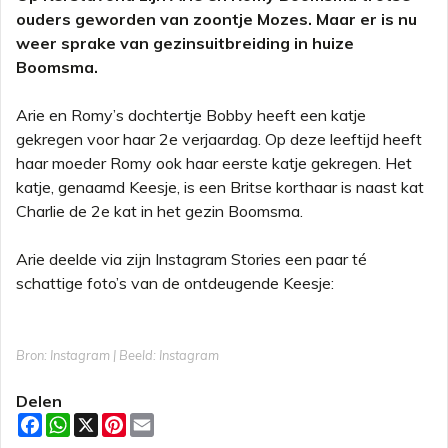
ouders geworden van zoontje Mozes. Maar er is nu
weer sprake van gezinsuitbreiding in huize
Boomsma.
Arie en Romy’s dochtertje Bobby heeft een katje
gekregen voor haar 2e verjaardag. Op deze leeftijd heeft
haar moeder Romy ook haar eerste katje gekregen. Het
katje, genaamd Keesje, is een Britse korthaar is naast kat
Charlie de 2e kat in het gezin Boomsma.
Arie deelde via zijn Instagram Stories een paar té
schattige foto’s van de ontdeugende Keesje:
Bron: Instagram | Beeld: Instagram
Delen
F
W
X
P
E
a
h
i
m