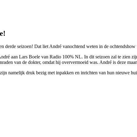
e!
t een derde seizoen! Dat liet André vanochtend weten in de ochtendsh
André aan Lars Boele van Radio 100% NL. In dit seizoen zal te zien zijn
raden van de dokter, omdat hij oververmoeid was. André is deze ma
 zijn namelijk druk bezig met inpakken en inrichten van hun nieuwe hui