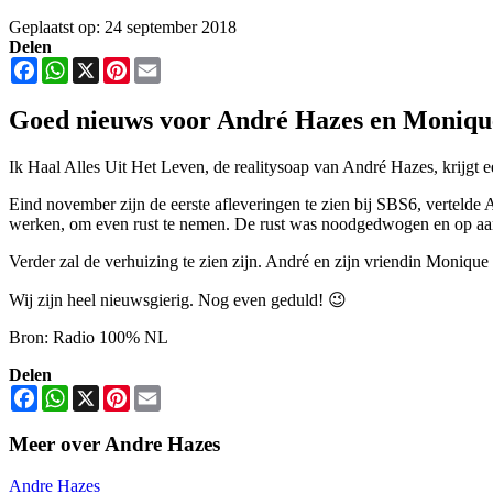
Geplaatst op: 24 september 2018
Delen
Facebook
WhatsApp
X
Pinterest
Email
Goed nieuws voor André Hazes en Moniqu
Ik Haal Alles Uit Het Leven, de realitysoap van André Hazes, krijg
Eind november zijn de eerste afleveringen te zien bij SBS6, vertelde 
werken, om even rust te nemen.
De rust was noodgedwogen en op aan
Verder zal de verhuizing te zien zijn. André en zijn vriendin Monique
Wij zijn heel nieuwsgierig. Nog even geduld! 😉
Bron: Radio 100% NL
Delen
Facebook
WhatsApp
X
Pinterest
Email
Meer over Andre Hazes
Andre Hazes