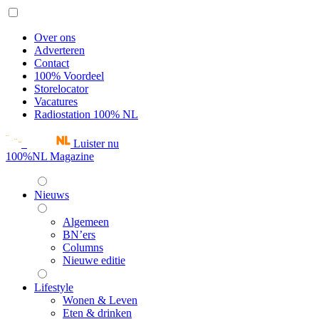
Over ons
Adverteren
Contact
100% Voordeel
Storelocator
Vacatures
Radiostation 100% NL
Luister nu
100%NL Magazine
Nieuws
Algemeen
BN’ers
Columns
Nieuwe editie
Lifestyle
Wonen & Leven
Eten & drinken