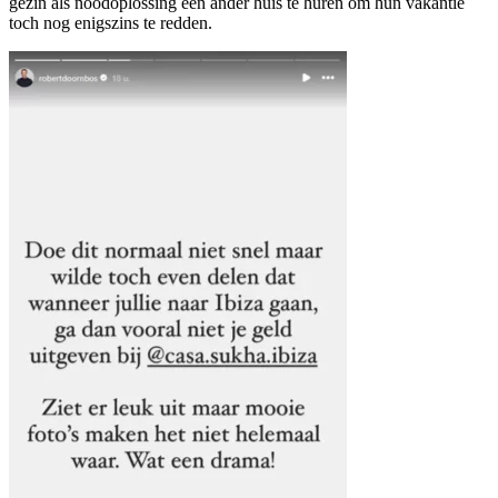
gezin als noodoplossing een ander huis te huren om hun vakantie
toch nog enigszins te redden.