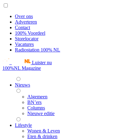
Over ons
Adverteren
Contact
100% Voordeel
Storelocator
Vacatures
Radiostation 100% NL
Luister nu
100%NL Magazine
Nieuws
Algemeen
BN’ers
Columns
Nieuwe editie
Lifestyle
Wonen & Leven
Eten & drinken