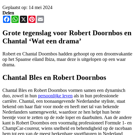
Geplaatst op: 14 mei 2024
Delen
Facebook
WhatsApp
X
Pinterest
Email
Grote tegenslag voor Robert Doornbos en
Chantal ‘Wat een drama’
Robert en Chantal Doornbos hadden gehoopt op een droomvakantie
op het Spaanse eiland Ibiza, maar deze is uitgelopen op een waar
drama.
Chantal Bles en Robert Doornbos
Chantal Bles en Robert Doornbos vormen samen een dynamisch
duo, zowel in hun
persoonlijke leven
als in hun professionele
carrière. Chantal, een toonaangevende Nederlandse styliste, staat
bekend om haar flair voor mode en heeft met tal van bekende
Nederlanders samengewerkt, waardoor ze hen helpt hun beste
beentje voor te zetten op de rode loper en daarbuiten. Aan de andere
kant is Robert Doornbos een voormalig professioneel Formule 1- en
ChampCar-coureur, wiens snelheid en behendigheid op de racebaan
hem tot een van de meest herkenbare sportfiguren in Nederland